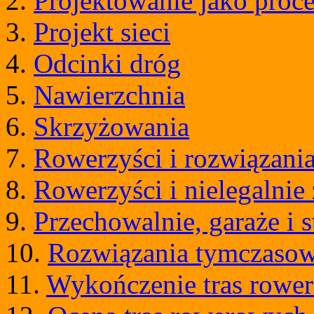
2.
Projektowanie jako proc
3.
Projekt sieci
4.
Odcinki dróg
5.
Nawierzchnia
6.
Skrzyżowania
7.
Rowerzyści i rozwiązania
8.
Rowerzyści i nielegalni
9.
Przechowalnie, garaże i 
10.
Rozwiązania tymczaso
11.
Wykończenie tras rowe