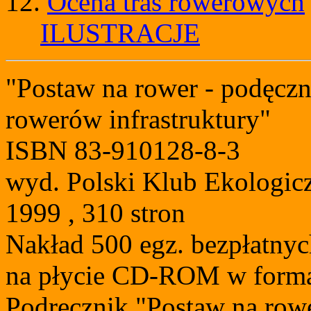
12.
Ocena tras rowerowych
ILUSTRACJE
"Postaw na rower - podęczn
rowerów infrastruktury"
ISBN 83-910128-8-3
wyd. Polski Klub Ekologic
1999 , 310 stron
Nakład 500 egz. bezpłatnych
na płycie CD-ROM w forma
Podręcznik "Postaw na row